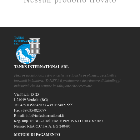
TANKS INTERNATIONAL SRL
Fusti in acciaio inox e ferro, cisterne e taniche in plastica, secchielli e
barattoli in lamiera: TANKS è il produttore e distributore di imballaggi
industriali che ha sempre la soluzione che cercavate.
Via Friuli, 15-25
I-24049 Verdello (BG)
Tel.
+39.035884587
/
+39.0354821555
Fax
+39.0354820597
E-mail:
info@tanksinternational.it
Reg. Imp. Di BG – Cod. Fisc. E Part. IVA IT 01831690167
Numero REA C.C.I.A.A. BG 240495
METODI DI PAGAMENTO