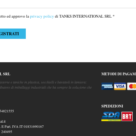
etto ed approvo la
privacy policy
di TANKS INTERNATIONAL SRL *
L SRL
METODI DI PAGA
isterne e taniche in plastica, secchielli e barattoli in lamiera:
ibutore di imballaggi industriali che ha sempre la soluzione che
SPEDIZIONI
54821555
l.it
. E Part. IVA IT 01831690167
 240495