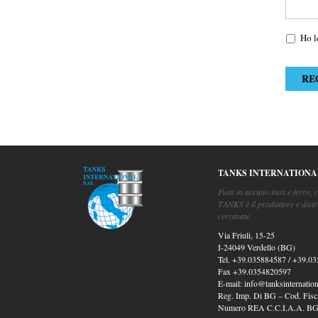
Ho l
TANKS INTERNATIONA
Fusti in acciaio inox e ferro, c
TANKS è il produttore e distr
cercavate.
Via Friuli, 15-25
I-24049 Verdello (BG)
Tel.
+39.035884587
/
+39.03
Fax
+39.0354820597
E-mail:
info@tanksinternationa
Reg. Imp. Di BG – Cod. Fisc
Numero REA C.C.I.A.A. BG