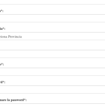
à*:
ia*:
o*:
rd*:
mare la password*: