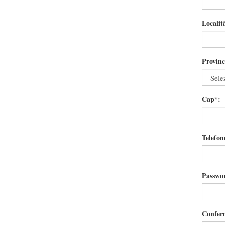
Localit
Provinc
Cap*:
Telefon
Passwo
Confer