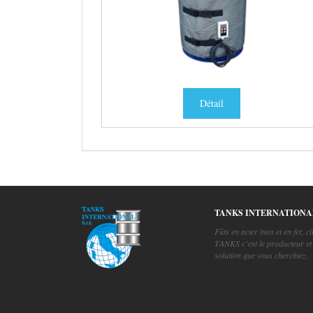
Détail
TANKS INTERNATIONA
Fûts en acier inox et en fer, c
TANKS c’est le producteur et 
solution que vous cherchiez.