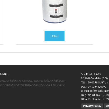
Détail
L SRL
Via Friuli, 15-25
I-24049 Verdello (BG)
iternes et bidons en plastique, seaux et boîtes métalliques:
Tél.
+39 035884587
/
+
le distributeur d’emballages industriels qui a toujours la
Fax
+39 0354820597
E-mail:
info@tanksintern
Reg Imp Of BG -... Cod
REA C.C.I.A.A. BG 2
Privacy Policy
Co