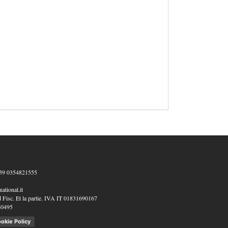
39 0354821555
ational.it
 Fisc. Et la partie. IVA IT 01831690167
40495
okie Policy