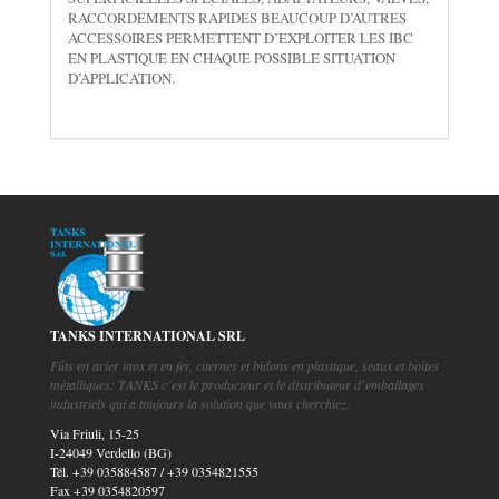
RACCORDEMENTS RAPIDES BEAUCOUP D’AUTRES
ACCESSOIRES PERMETTENT D’EXPLOITER LES IBC
EN PLASTIQUE EN CHAQUE POSSIBLE SITUATION
D’APPLICATION.
TANKS INTERNATIONAL SRL
Fûts en acier inox et en fer, citernes et bidons en plastique, seaux et boîtes
métalliques: TANKS c’est le producteur et le distributeur d’emballages
industriels qui a toujours la solution que vous cherchiez.
Via Friuli, 15-25
I-24049 Verdello (BG)
Tél.
+39 035884587
/
+39 0354821555
Fax
+39 0354820597