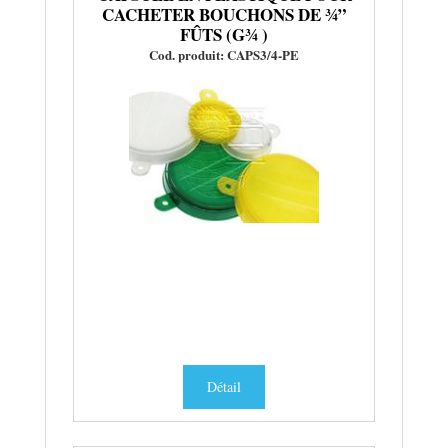
CACHETER BOUCHONS DE ¾”
FÛTS (G¾ )
Cod. produit: CAPS3/4-PE
Détail