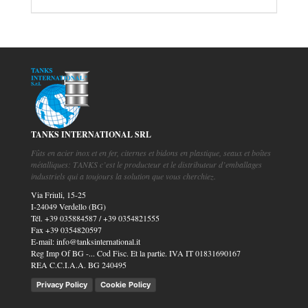
TANKS INTERNATIONAL SRL
Fûts en acier inox et en fer, citernes et bidons en plastique, seaux et boîtes
métalliques: TANKS c’est le producteur et le distributeur d’emballages
industriels qui a toujours la solution que vous cherchiez.
Via Friuli, 15-25
I-24049 Verdello (BG)
Tél.
+39 035884587
/
+39 0354821555
Fax
+39 0354820597
E-mail:
info@tanksinternational.it
Reg Imp Of BG -... Cod Fisc. Et la partie. IVA IT 01831690167
REA C.C.I.A.A. BG 240495
Privacy Policy
Cookie Policy