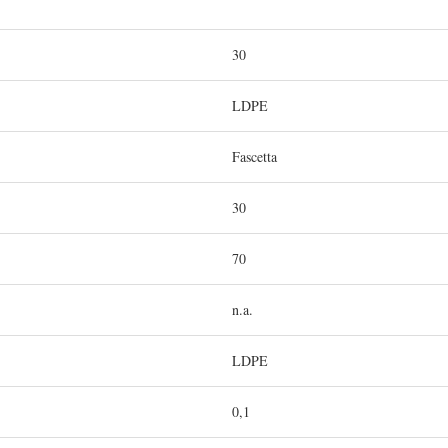
30
LDPE
Fascetta
30
70
n.a.
LDPE
0,1