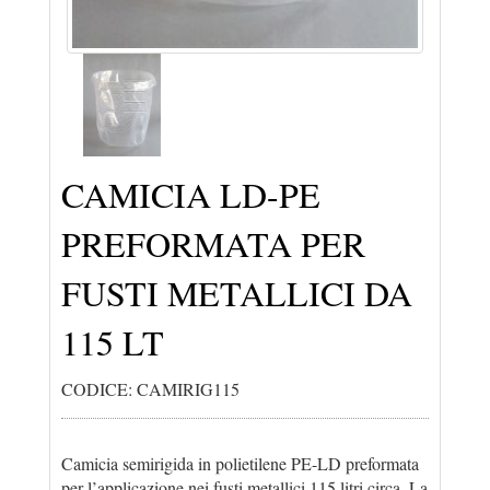
CAMICIA LD-PE
PREFORMATA PER
FUSTI METALLICI DA
115 LT
CODICE: CAMIRIG115
Camicia semirigida in polietilene PE-LD preformata
per l’applicazione nei fusti metallici 115 litri circa. La