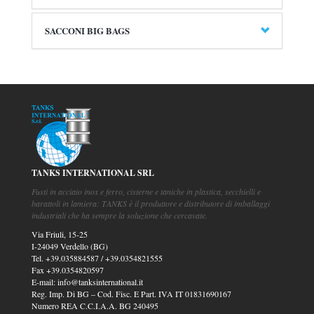
SACCONI BIG BAGS
TANKS INTERNATIONAL SRL
Fusti in acciaio inox e ferro, cisterne e taniche in plastica, secchielli e
barattoli in lamiera: TANKS è il produttore e distributore di imballaggi
industriali che ha sempre la soluzione che cercavate.
Via Friuli, 15-25
I-24049 Verdello (BG)
Tel.
+39.035884587
/
+39.0354821555
Fax
+39.0354820597
E-mail:
info@tanksinternational.it
Reg. Imp. Di BG – Cod. Fisc. E Part. IVA IT 01831690167
Numero REA C.C.I.A.A. BG 240495