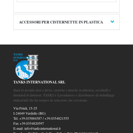
ACCESSORI PER CISTERNETTE IN PLASTICA
TANKS INTERNATIONAL SRL
Fusti in acciaio inox e ferro, cisterne e taniche in plastica, secchielli e
barattoli in lamiera: TANKS è il produttore e distributore di imballaggi
industriali che ha sempre la soluzione che cercavate.
Via Friuli, 15-25
I-24049 Verdello (BG)
Tel.
+39.035884587
/
+39.0354821555
Fax
+39.0354820597
E-mail:
info@tanksinternational.it