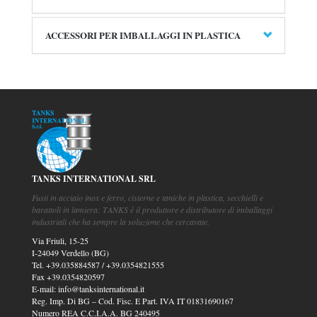
ACCESSORI PER IMBALLAGGI IN PLASTICA
TANKS INTERNATIONAL SRL
Fusti in acciaio inox e ferro, cisterne e taniche in plastica, secchielli e
barattoli in lamiera: TANKS è il produttore e distributore di imballaggi
industriali che ha sempre la soluzione che cercavate.
Via Friuli, 15-25
I-24049 Verdello (BG)
Tel.
+39.035884587
/
+39.0354821555
Fax
+39.0354820597
E-mail:
info@tanksinternational.it
Reg. Imp. Di BG – Cod. Fisc. E Part. IVA IT 01831690167
Numero REA C.C.I.A.A. BG 240495