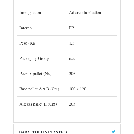
Impugnatura
Ad arco in plastica
Interno
PP
Peso (Kg)
1,3
Packaging Group
n.a.
Pezzi x pallet (Nr.)
306
Base pallet A x B (Cm)
100 x 120
Altezza pallet H (Cm)
265
BARATTOLI IN PLASTICA