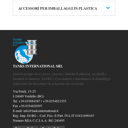
ACCESSORI PER IMBALLAGGI IN PLASTICA
TANKS INTERNATIONAL SRL
Fusti in acciaio inox e ferro, cisterne e taniche in plastica, secchielli e
barattoli in lamiera: TANKS è il produttore e distributore di imballaggi
industriali che ha sempre la soluzione che cercavate.
Via Friuli, 15-25
I-24049 Verdello (BG)
Tel.
+39.035884587
/
+39.0354821555
Fax
+39.0354820597
E-mail:
info@tanksinternational.it
Reg. Imp. Di BG – Cod. Fisc. E Part. IVA IT 01831690167
Numero REA C.C.I.A.A. BG 240495