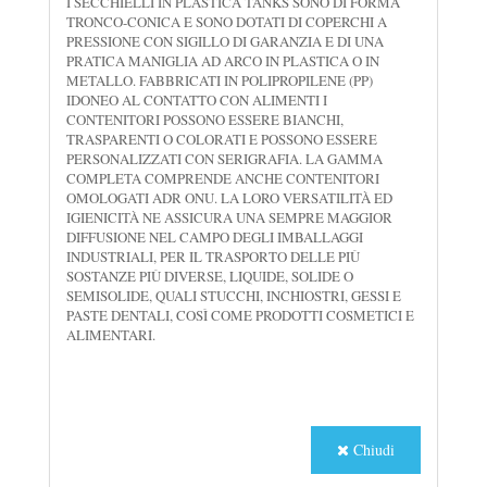
I SECCHIELLI IN PLASTICA TANKS SONO DI FORMA
TRONCO-CONICA E SONO DOTATI DI COPERCHI A
PRESSIONE CON SIGILLO DI GARANZIA E DI UNA
PRATICA MANIGLIA AD ARCO IN PLASTICA O IN
METALLO. FABBRICATI IN POLIPROPILENE (PP)
IDONEO AL CONTATTO CON ALIMENTI I
CONTENITORI POSSONO ESSERE BIANCHI,
TRASPARENTI O COLORATI E POSSONO ESSERE
PERSONALIZZATI CON SERIGRAFIA. LA GAMMA
COMPLETA COMPRENDE ANCHE CONTENITORI
OMOLOGATI ADR ONU. LA LORO VERSATILITÀ ED
IGIENICITÀ NE ASSICURA UNA SEMPRE MAGGIOR
DIFFUSIONE NEL CAMPO DEGLI IMBALLAGGI
INDUSTRIALI, PER IL TRASPORTO DELLE PIÙ
SOSTANZE PIÙ DIVERSE, LIQUIDE, SOLIDE O
SEMISOLIDE, QUALI STUCCHI, INCHIOSTRI, GESSI E
PASTE DENTALI, COSÌ COME PRODOTTI COSMETICI E
ALIMENTARI.
Chiudi