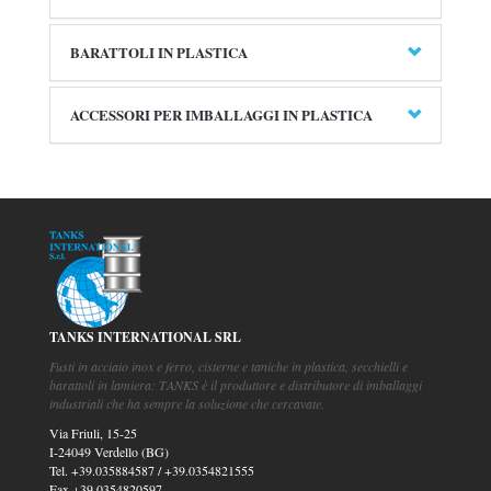
BARATTOLI IN PLASTICA
ACCESSORI PER IMBALLAGGI IN PLASTICA
TANKS INTERNATIONAL SRL
Fusti in acciaio inox e ferro, cisterne e taniche in plastica, secchielli e
barattoli in lamiera: TANKS è il produttore e distributore di imballaggi
industriali che ha sempre la soluzione che cercavate.
Via Friuli, 15-25
I-24049 Verdello (BG)
Tel.
+39.035884587
/
+39.0354821555
Fax
+39.0354820597