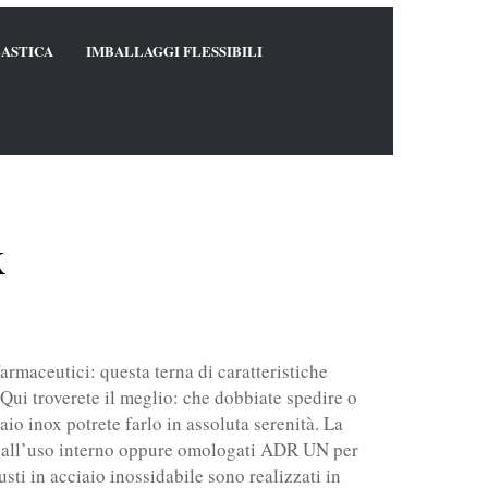
LASTICA
IMBALLAGGI FLESSIBILI
x
armaceutici: questa terna di caratteristiche
. Qui troverete il meglio: che dobbiate spedire o
aio inox potrete farlo in assoluta serenità. La
ti all’uso interno oppure omologati ADR UN per
fusti in acciaio inossidabile sono realizzati in