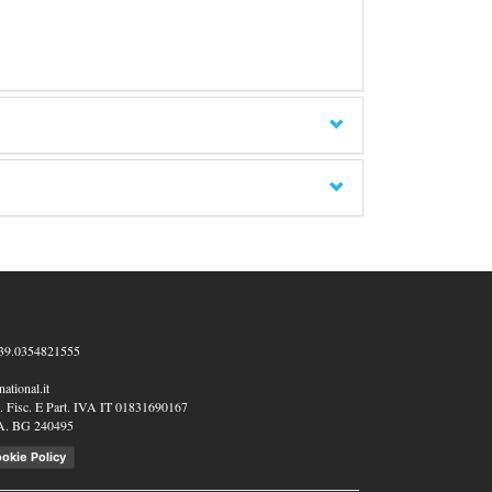
39.0354821555
ational.it
 Fisc. E Part. IVA IT 01831690167
A. BG 240495
okie Policy