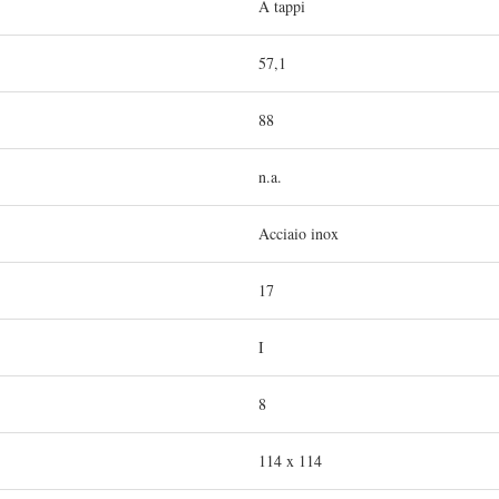
A tappi
57,1
88
n.a.
Acciaio inox
17
I
8
114 x 114