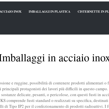
ACCIAIO INOX
IMBALLAGGI IN PLASTICA
CISTERNETTE IN P
Imballaggi in acciaio ino
osione e ruggine, possibilità di contenere prodotti alimentari o f
 i principali protagonisti dei lavori più difficili in questo campo
ostanze delicate, pesanti, o pericolose, con questi fusti in acci
KS comprende fusti standard o realizzati su specifica, destina
olli di Tipo IP2 per il confezionamento di prodotti radioattivi. I 