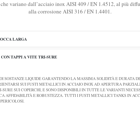
i che variano dall’acciaio inox AISI 409 / EN 1.4512, al più diff
alla corrosione AISI 316 / EN 1.4401.
 BOCCA LARGA
 CON TAPPI A VITE TRI-SURE
I SOSTANZE LIQUIDE GARANTENDO LA MASSIMA SOLIDITÀ E DURATA DE
RIENTARSI SUI FUSTI METALLICI IN ACCIAIO INOX AD APERTURA PARZIA
-SURE SUI COPERCHI, E SONO DISPONIBILI IN TUTTE LE VARIANTI NECE
 AFFIDABILITÀ E ROBUSTEZZA. TUTTI I FUSTI METALLICI TANKS IN AC
 PERICOLOSI.