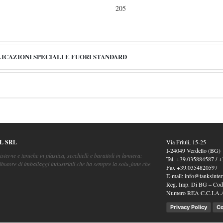
205
LICAZIONI SPECIALI E FUORI STANDARD
L SRL
Via Friuli, 15-25
I-24049 Verdello (BG)
isterne e taniche in plastica, secchielli e barattoli in lamiera:
Tel.
+39.035884587
/
+
ibutore di imballaggi industriali che ha sempre la soluzione che
Fax
+39.0354820597
E-mail:
info@tanksintern
Reg. Imp. Di BG – Cod.
Numero REA C.C.I.A.
Privacy Policy
Co