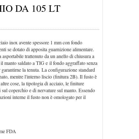
O DA 105 LT
cciaio inox avente spessore 1 mm con fondo
nti se dotato di apposita guarnizione alimentare.
 asportabile trattenuto da un anello di chiusura a
a il manto saldato a TIG e il fondo aggraffato senza
er garantirne la tenuta. La configurazione standard
to, mentre l'interno liscio (finitura 2B). Il fusto è
ltre cose, la tipologia di acciaio, le finiture
ppi sul coperchio e di nervature sul manto. Essendo
ioni interne il fusto non è omologato per il
orme FDA