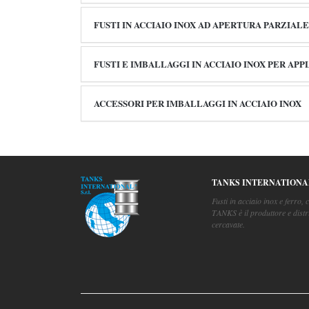
FUSTI IN ACCIAIO INOX AD APERTURA PARZIALE
FUSTI E IMBALLAGGI IN ACCIAIO INOX PER APP
ACCESSORI PER IMBALLAGGI IN ACCIAIO INOX
TANKS INTERNATIONA
Fusti in acciaio inox e ferro, c
TANKS è il produttore e distr
cercavate.