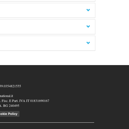
39.0354821555
ational.it
 Fisc. E Part. IVA IT 01831690167
A. BG 240495
okie Policy