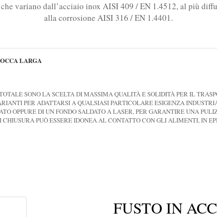
i che variano dall’acciaio inox AISI 409 / EN 1.4512, al più diff
alla corrosione AISI 316 / EN 1.4401.
 BOCCA LARGA
 TOTALE SONO LA SCELTA DI MASSIMA QUALITÀ E SOLIDITÀ PER IL TRASPO
VARIANTI PER ADATTARSI A QUALSIASI PARTICOLARE ESIGENZA INDUSTRIA
ATO OPPURE DI UN FONDO SALDATO A LASER, PER GARANTIRE UNA PULI
I CHIUSURA PUÒ ESSERE IDONEA AL CONTATTO CON GLI ALIMENTI, IN EP
FUSTO IN ACC