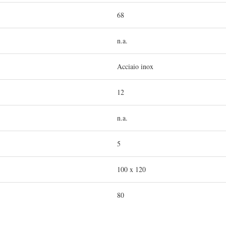
68
n.a.
Acciaio inox
12
n.a.
5
100 x 120
80