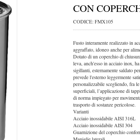
CON COPERCHI
CODICE: FMX105
Fusto interamente realizzato in a
aggraffato, idoneo anche per alime
Dotato di un coperchio di chiusura
leva, anch'esso in acciaio inox, h
sigillanti, esternamente saldato p
prevede l'esterno leggermente satina
personalizzabile scegliendo, fra le a
superficiali, l’applicazione di ta
di norma impiegato per movimentaz
trasporto di sostanze pericolose.
Varianti
Acciaio inossidabile AISI 316L
Acciaio inossidabile AISI 304
Guarnizione del coperchio conf
Maniglie laterali