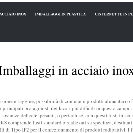
ACCIAIO INOX
IMBALLAGGI IN PLASTICA
CISTERNETTE IN P
Imballaggi in acciaio ino
osione e ruggine, possibilità di contenere prodotti alimentari o f
 i principali protagonisti dei lavori più difficili in questo campo
ostanze delicate, pesanti, o pericolose, con questi fusti in acci
KS comprende fusti standard o realizzati su specifica, destina
olli di Tipo IP2 per il confezionamento di prodotti radioattivi. I 