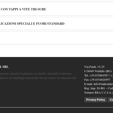
 CON TAPPI A VITE TRI-SURE
LICAZIONI SPECIALI E FUORI STANDARD
L SRL
Via Friuli, 15-25
I-24049 Verdello (BG)
isterne e taniche in plastica, secchielli e barattoli in lamiera:
Tel.
+39.035884587
/
+
ibutore di imballaggi industriali che ha sempre la soluzione che
Fax
+39.0354820597
E-mail:
info@tanksintern
Reg. Imp. Di BG – Cod.
Numero REA C.C.I.A.
Privacy Policy
Co