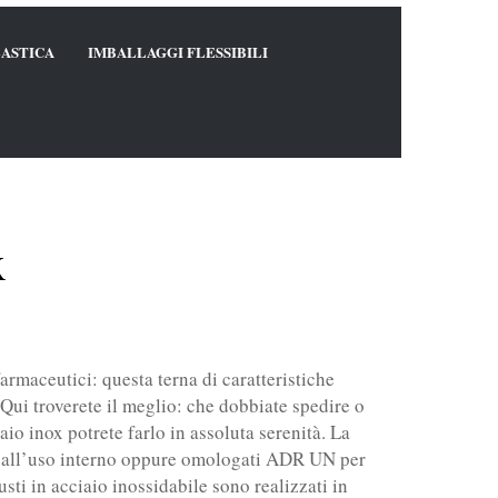
LASTICA
IMBALLAGGI FLESSIBILI
x
armaceutici: questa terna di caratteristiche
. Qui troverete il meglio: che dobbiate spedire o
aio inox potrete farlo in assoluta serenità. La
ti all’uso interno oppure omologati ADR UN per
fusti in acciaio inossidabile sono realizzati in