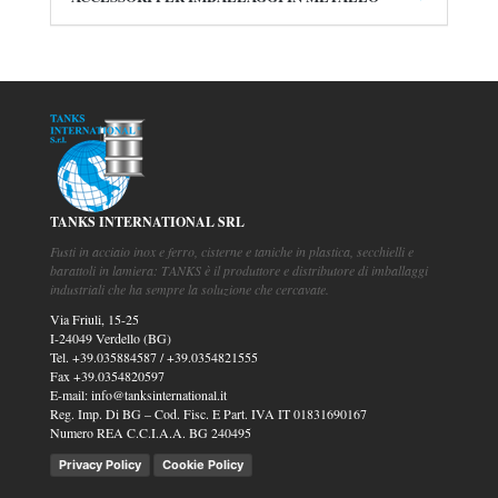
TANKS INTERNATIONAL SRL
Fusti in acciaio inox e ferro, cisterne e taniche in plastica, secchielli e
barattoli in lamiera: TANKS è il produttore e distributore di imballaggi
industriali che ha sempre la soluzione che cercavate.
Via Friuli, 15-25
I-24049 Verdello (BG)
Tel.
+39.035884587
/
+39.0354821555
Fax
+39.0354820597
E-mail:
info@tanksinternational.it
Reg. Imp. Di BG – Cod. Fisc. E Part. IVA IT 01831690167
Numero REA C.C.I.A.A. BG 240495
Privacy Policy
Cookie Policy