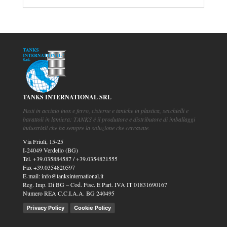
TANKS INTERNATIONAL SRL
Fusti in acciaio inox e ferro, cisterne e taniche in plastica, secchielli e
barattoli in lamiera: TANKS è il produttore e distributore di imballaggi
industriali che ha sempre la soluzione che cercavate.
Via Friuli, 15-25
I-24049 Verdello (BG)
Tel.
+39.035884587
/
+39.0354821555
Fax
+39.0354820597
E-mail:
info@tanksinternational.it
Reg. Imp. Di BG – Cod. Fisc. E Part. IVA IT 01831690167
Numero REA C.C.I.A.A. BG 240495
Privacy Policy
Cookie Policy