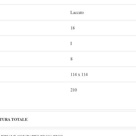
Laccato
18
I
8
114 x 114
210
RTURA TOTALE