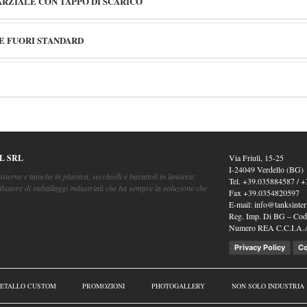
ARZIALE CON TAPPO DI SCARICO
 E FUORI STANDARD
L SRL
Via Friuli, 15-25
I-24049 Verdello (BG)
isterne e taniche in plastica, secchielli e barattoli in lamiera:
Tel.
+39.035884587
/
+
ibutore di imballaggi industriali che ha sempre la soluzione che
Fax
+39.0354820597
E-mail:
info@tanksintern
Reg. Imp. Di BG – Cod.
Numero REA C.C.I.A.
Privacy Policy
Co
METALLO CUSTOM
PROMOZIONI
PHOTOGALLERY
NON SOLO INDUSTRIA