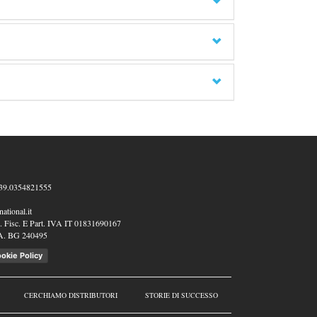
39.0354821555
ational.it
 Fisc. E Part. IVA IT 01831690167
A. BG 240495
okie Policy
CERCHIAMO DISTRIBUTORI
STORIE DI SUCCESSO