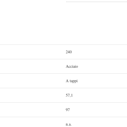
240
Acciaio
A tappi
57,1
97
n.a.