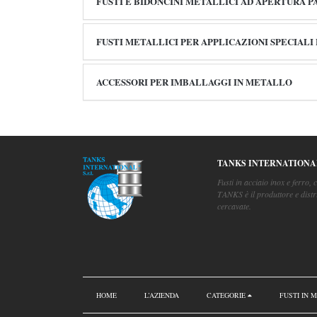
FUSTI E BIDONCINI METALLICI AD APERTURA P
FUSTI METALLICI PER APPLICAZIONI SPECIALI
ACCESSORI PER IMBALLAGGI IN METALLO
TANKS INTERNATIONA
Fusti in acciaio inox e ferro, c
TANKS è il produttore e distr
cercavate.
HOME
L’AZIENDA
CATEGORIE
FUSTI IN 