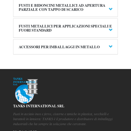
FUSTI E BIDONCINI METALLICI AD APERTURA
PARZIALE CON TAPPO DI SCARICO
FUSTI METALLICI PER APPLICAZIONI SPECIALI E
FUORI STANDARD
ACCESSORI PER IMBALLAGGI IN METALLO
TANKS INTERNATIONAL SRL
Fusti in acciaio inox e ferro, cisterne e taniche in plastica, secchielli e
barattoli in lamiera: TANKS è il produttore e distributore di imballaggi
industriali che ha sempre la soluzione che cercavate.