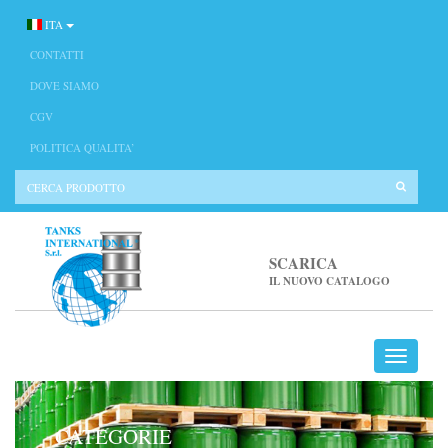
ITA
CONTATTI
DOVE SIAMO
CGV
POLITICA QUALITA’
SCARICA
IL NUOVO CATALOGO
CATEGORIE