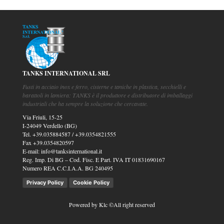
TANKS INTERNATIONAL SRL
Fusti in acciaio inox e ferro, cisterne e taniche in plastica, secchielli e
barattoli in lamiera: TANKS è il produttore e distributore di imballaggi
industriali che ha sempre la soluzione che cercavate.
Via Friuli, 15-25
I-24049 Verdello (BG)
Tel.
+39.035884587
/
+39.0354821555
Fax
+39.0354820597
E-mail:
info@tanksinternational.it
Reg. Imp. Di BG – Cod. Fisc. E Part. IVA IT 01831690167
Numero REA C.C.I.A.A. BG 240495
Privacy Policy
Cookie Policy
Powered by
Klc
©All right reserved