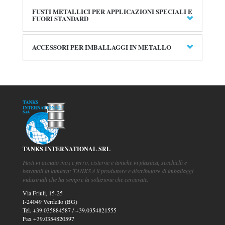
FUSTI METALLICI PER APPLICAZIONI SPECIALI E
FUORI STANDARD
ACCESSORI PER IMBALLAGGI IN METALLO
TANKS INTERNATIONAL SRL
Fusti in acciaio inox e ferro, cisterne e taniche in plastica, secchielli e
barattoli in lamiera: TANKS è il produttore e distributore di imballaggi
industriali che ha sempre la soluzione che cercavate.
Via Friuli, 15-25
I-24049 Verdello (BG)
Tel.
+39.035884587
/
+39.0354821555
Fax
+39.0354820597